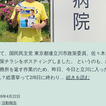
て、国民民主党 東京都連立川市政策委員、佐々木
策チラシをポスティングしました。 というのも、
務所を返す作業のため、昨日、今日と立川に入っ
佐々
れ？総選挙って2/8日に終わり…
続きを読む
木
た
26年4月22日
か
:
活動報告