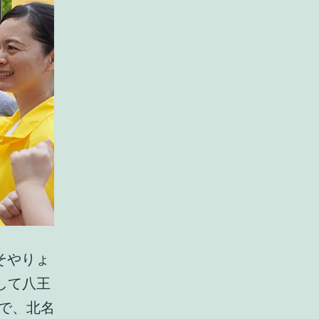
そやりょ
して八王
で、北名