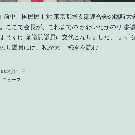
(土)午前中、国民民主党 東京都総支部連合会の臨時大
。ここで会長が、これまでの かわいたかのり 参
ようすけ 衆議院議員に交代となりました。 まず
国
かのり議員には、私が大…
続きを読む
民
民
26年4月11日
主
:
ニュース
党
東
京
都
総