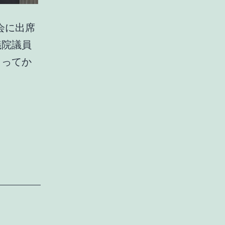
会に出席
議院議員
もってか