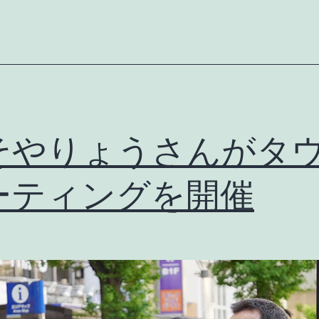
ま
さ
さ
ん
の
政
そやりょうさんがタ
策
チ
ーティングを開催
ラ
シ
を
ポ
ス