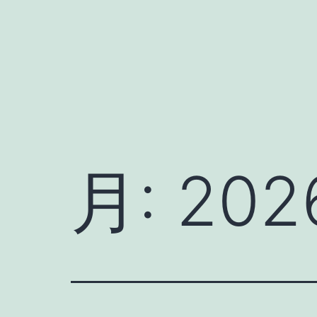
コ
ン
テ
ン
ツ
へ
ス
月:
20
キ
ッ
プ