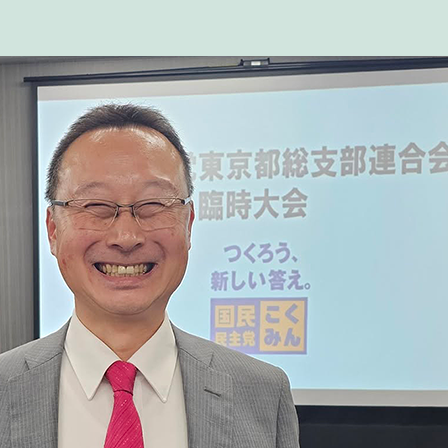
ー
テ
ィ
ン
グ
を
開
催