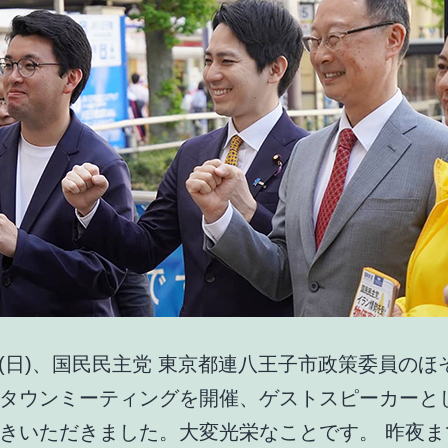
テ
ィ
ン
グ
19(日)、国民民主党 東京都連八王子市政策委員のほ
タウンミーティングを開催、ゲストスピーカーと
きいただきました。大変光栄なことです。 昨夜ま