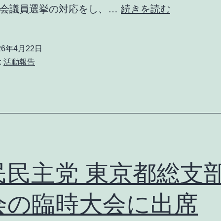
ほ
議会議員選挙の対応をし、…
続きを読む
そ
や
26年4月22日
り
:
活動報告
ょ
う
さ
ん
が
タ
民民主党 東京都総支
ウ
ン
会の臨時大会に出席
ミ