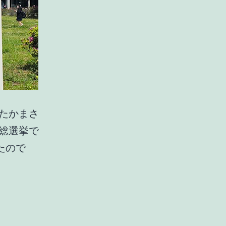
たかまさ
総選挙で
たので