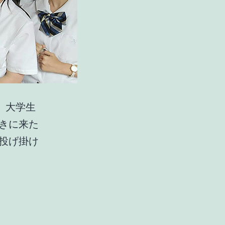
、大学生
きに来た
投げ掛け