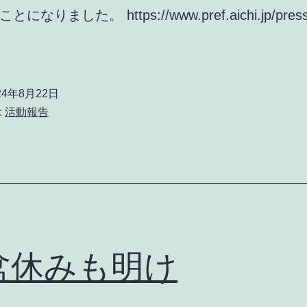
になりました。 https://www.pref.aichi.jp/press
６
月
議
24年8月22日
会
:
活動報告
で
の
私
の
発
言
盆休みも明け
に
よ