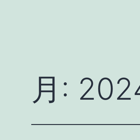
コ
ン
テ
ン
ツ
へ
ス
月:
20
キ
ッ
プ