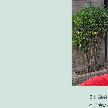
６月議会
本庁舎の