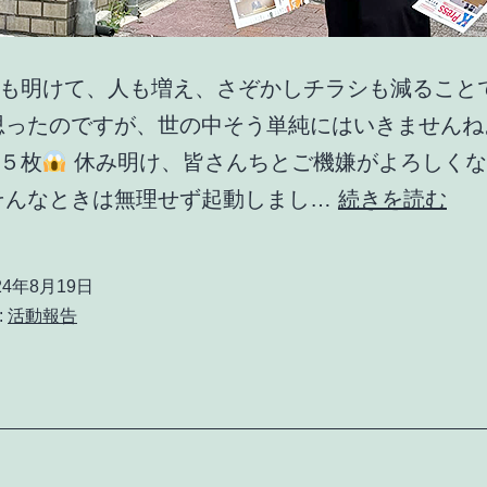
も明けて、人も増え、さぞかしチラシも減ること
思ったのですが、世の中そう単純にはいきませんね
５枚
休み明け、皆さんちとご機嫌がよろしくな
お
そんなときは無理せず起動しまし…
続きを読む
盆
休
24年8月19日
み
:
活動報告
も
明
け