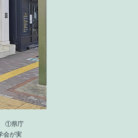
 ①県庁
学会が実