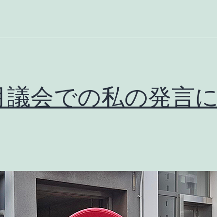
川
市
役
所
に
月議会での私の発言