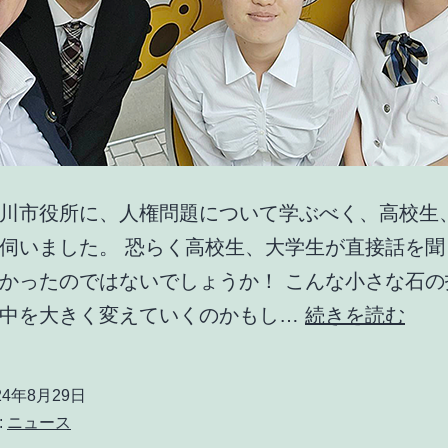
川市役所に、人権問題について学ぶべく、高校生
伺いました。 恐らく高校生、大学生が直接話を聞
かったのではないでしょうか！ こんな小さな石の
今
の中を大きく変えていくのかもし…
続きを読む
朝
は
24年8月29日
豊
:
ニュース