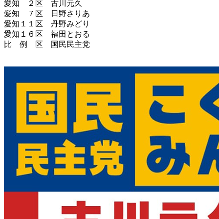
愛知 ２区 古川元久
愛知 ７区 日野さりあ
愛知１１区 丹野みどり
愛知１６区 福田とおる
比 例 区 国民民主党