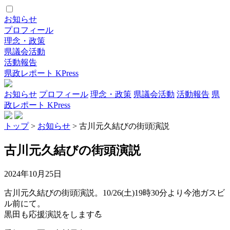
お知らせ
プロフィール
理念・政策
県議会活動
活動報告
県政レポート KPress
お知らせ
プロフィール
理念・政策
県議会活動
活動報告
県
政レポート KPress
トップ
>
お知らせ
> 古川元久結びの街頭演説
古川元久結びの街頭演説
2024年10月25日
古川元久結びの街頭演説。10/26(土)19時30分より今池ガスビ
ル前にて。
黒田も応援演説をします💪