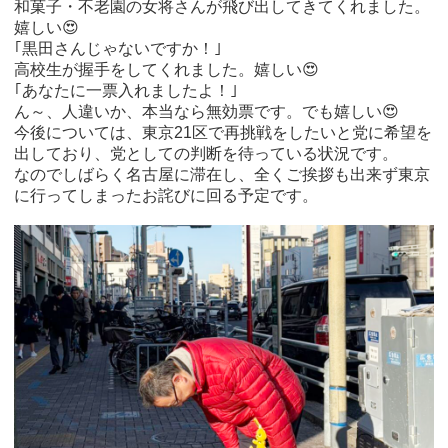
和菓子・不老園の女将さんが飛び出してきてくれました。
嬉しい😍
｢黒田さんじゃないですか！｣
高校生が握手をしてくれました。嬉しい😍
｢あなたに一票入れましたよ！｣
ん～、人違いか、本当なら無効票です。でも嬉しい😍
今後については、東京21区で再挑戦をしたいと党に希望を
出しており、党としての判断を待っている状況です。
なのでしばらく名古屋に滞在し、全くご挨拶も出来ず東京
に行ってしまったお詫びに回る予定です。